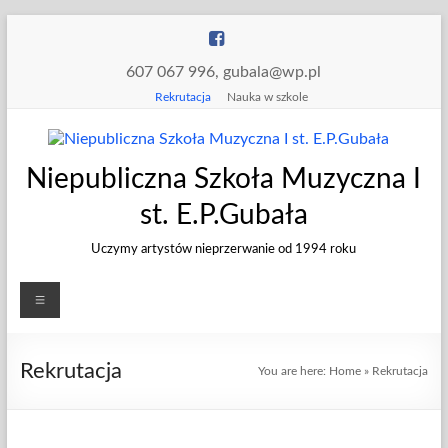
Skip
to
content
607 067 996, gubala@wp.pl
Rekrutacja
Nauka w szkole
Niepubliczna Szkoła Muzyczna I
st. E.P.Gubała
Uczymy artystów nieprzerwanie od 1994 roku
Menu
Rekrutacja
You are here:
Home
»
Rekrutacja