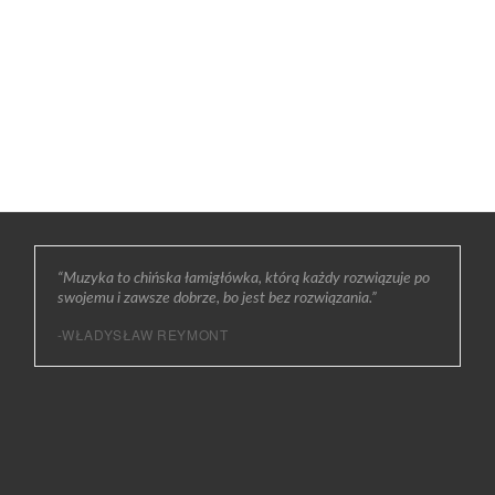
“Muzyka to chińska łamigłówka, którą każdy rozwiązuje po
swojemu i zawsze dobrze, bo jest bez rozwiązania.”
-WŁADYSŁAW REYMONT