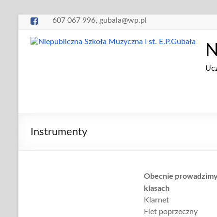
Skip
607 067 996, gubala@wp.pl
to
content
N
Ucz
Instrumenty
Obecnie prowadzimy 
klasach
Klarnet
Flet poprzeczny