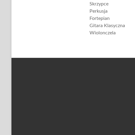
Skrzypce
Perkusja
Fortepian
Gitara Klasyczna
Wiolonczela