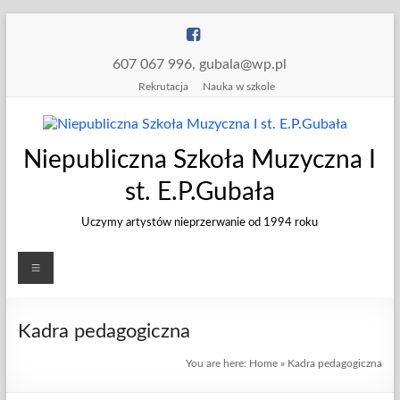
Skip
to
content
607 067 996, gubala@wp.pl
Rekrutacja
Nauka w szkole
Niepubliczna Szkoła Muzyczna I
st. E.P.Gubała
Uczymy artystów nieprzerwanie od 1994 roku
Menu
Kadra pedagogiczna
You are here:
Home
»
Kadra pedagogiczna