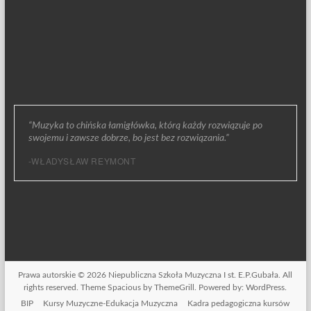
“Muzyka to chińska łamigłówka, którą każdy rozwiązuje po
swojemu i zawsze dobrze, bo jest bez rozwiązania.”
-WŁADYSŁAW REYMONT
Prawa autorskie © 2026
Niepubliczna Szkoła Muzyczna I st. E.P.Gubała
. All
rights reserved. Theme
Spacious
by ThemeGrill. Powered by:
WordPress
.
BIP
Kursy Muzyczne-Edukacja Muzyczna
Kadra pedagogiczna kursów