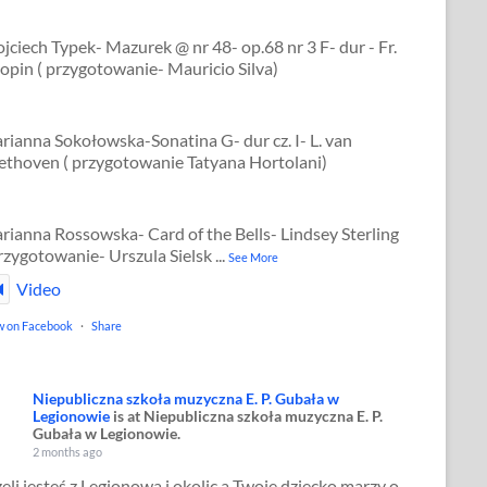
jciech Typek- Mazurek @ nr 48- op.68 nr 3 F- dur - Fr.
opin ( przygotowanie- Mauricio Silva)
rianna Sokołowska-Sonatina G- dur cz. I- L. van
ethoven ( przygotowanie Tatyana Hortolani)
rianna Rossowska- Card of the Bells- Lindsey Sterling
przygotowanie- Urszula Sielsk
...
See More
Video
w on Facebook
·
Share
Niepubliczna szkoła muzyczna E. P. Gubała w
Legionowie
is at Niepubliczna szkoła muzyczna E. P.
Gubała w Legionowie.
2 months ago
żeli jesteś z Legionowa i okolic a Twoje dziecko marzy o