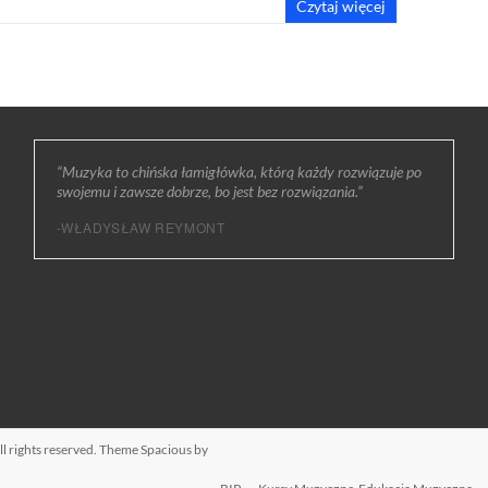
Czytaj więcej
“Muzyka to chińska łamigłówka, którą każdy rozwiązuje po
swojemu i zawsze dobrze, bo jest bez rozwiązania.”
-WŁADYSŁAW REYMONT
All rights reserved. Theme
Spacious
by