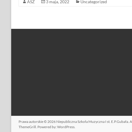
ASZ
3 maja, 2022
Uncategorized
Prawa autorskie © 2026
Niepubliczna Szkoła Muzyczna I st. E.P.Gubała
. 
ThemeGrill. Powered by:
WordPress
.