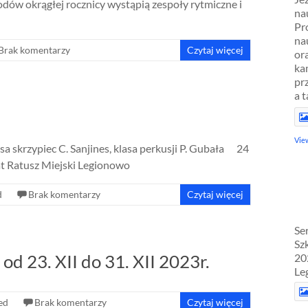
hodów okrągłej rocznicy wystąpią zespoły rytmiczne i
na
Pr
na
Brak komentarzy
Czytaj więcej
or
ka
pr
a 
Vie
sa skrzypiec C. Sanjines, klasa perkusji P. Gubała 24
 Ratusz Miejski Legionowo
d
Brak komentarzy
Czytaj więcej
Se
Sz
d 23. XII do 31. XII 2023r.
20
Le
ed
Brak komentarzy
Czytaj więcej