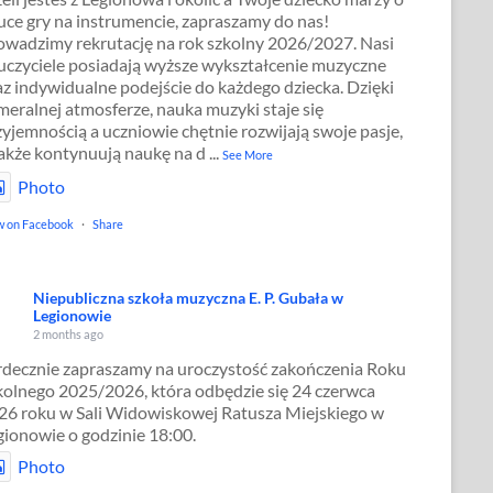
uce gry na instrumencie, zapraszamy do nas!
owadzimy rekrutację na rok szkolny 2026/2027. Nasi
uczyciele posiadają wyższe wykształcenie muzyczne
az indywidualne podejście do każdego dziecka. Dzięki
meralnej atmosferze, nauka muzyki staje się
zyjemnością a uczniowie chętnie rozwijają swoje pasje,
także kontynuują naukę na d
...
See More
Photo
w on Facebook
·
Share
Niepubliczna szkoła muzyczna E. P. Gubała w
Legionowie
2 months ago
rdecznie zapraszamy na uroczystość zakończenia Roku
kolnego 2025/2026, która odbędzie się 24 czerwca
26 roku w Sali Widowiskowej Ratusza Miejskiego w
gionowie o godzinie 18:00.
Photo