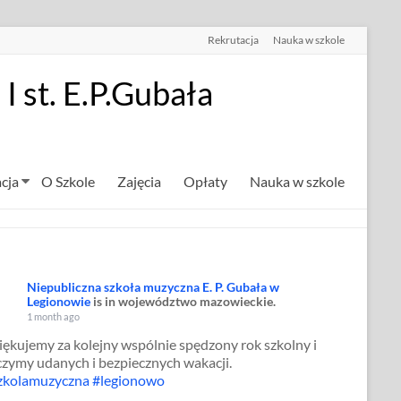
Rekrutacja
Nauka w szkole
 st. E.P.Gubała
cja
O Szkole
Zajęcia
Opłaty
Nauka w szkole
Niepubliczna szkoła muzyczna E. P. Gubała w
Legionowie
is in województwo mazowieckie.
1 month ago
iękujemy za kolejny wspólnie spędzony rok szkolny i
czymy udanych i bezpiecznych wakacji.
zkolamuzyczna
#legionowo