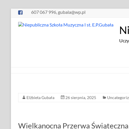
Skip
607 067 996, gubala@wp.pl
to
content
Ni
Uczy
Elżbieta Gubała
26 sierpnia, 2025
Uncategori
Wielkanocna Przerwa Świąteczna