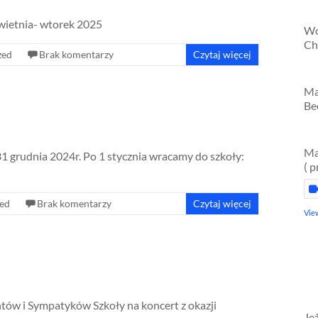
kwietnia- wtorek 2025
Wo
Ch
zed
Brak komentarzy
Czytaj więcej
Ma
Be
Ma
1 grudnia 2024r. Po 1 stycznia wracamy do szkoły:
( 
zed
Brak komentarzy
Czytaj więcej
Vie
tów i Sympatyków Szkoły na koncert z okazji
Je