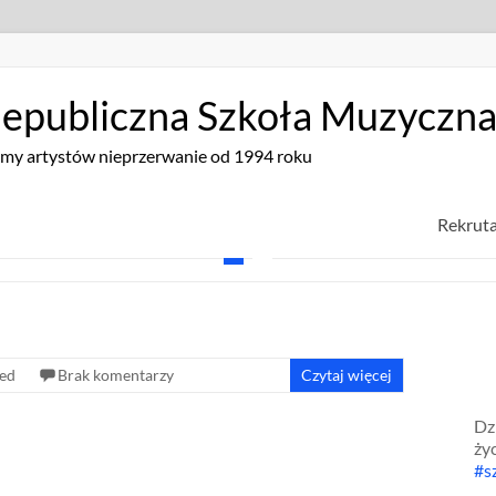
epubliczna Szkoła Muzyczna I
my artystów nieprzerwanie od 1994 roku
Rekruta
zed
Brak komentarzy
Czytaj więcej
Dz
ży
#s