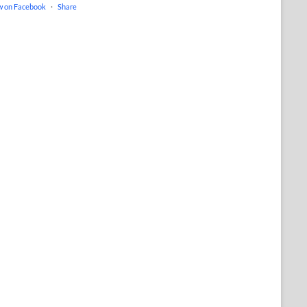
w on Facebook
·
Share